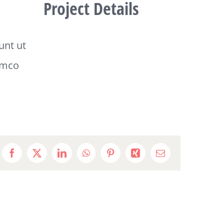
Project Details
unt ut
amco
Facebook
X
LinkedIn
WhatsApp
Pinterest
Xing
E-
Mail